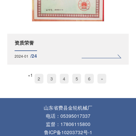
资质荣誉
/24
2024-01
«
1
2
3
4
5
6
»
山东省费县金轮机械厂
电话：05395017337
监督：17806115800
鲁ICP备10203732号-1